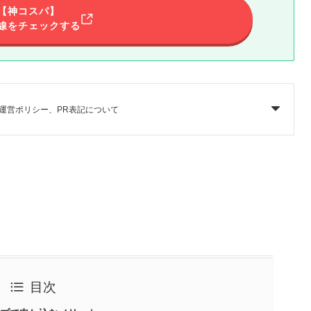
【神コスパ】
線をチェックする
運営ポリシー、PR表記について
目次