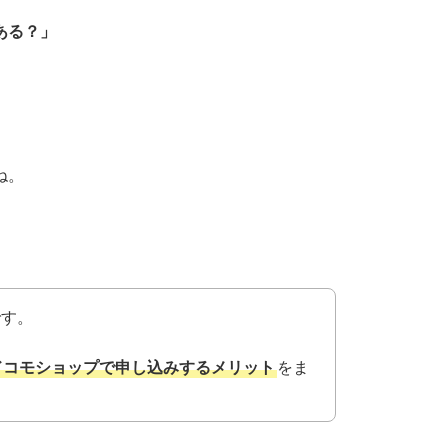
ある？」
ね。
です。
ドコモショップで申し込みするメリット
をま