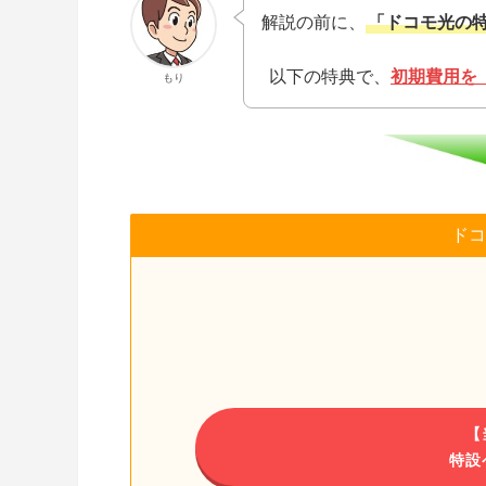
解説の前に、
「ドコモ光の
以下の特典で、
初期費用を「
もり
ドコ
【
特設