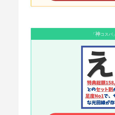
神
「
コスパ